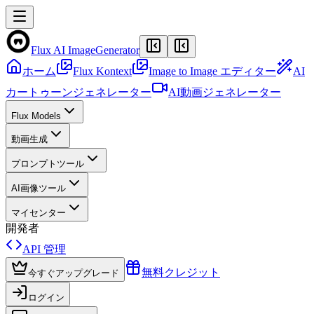
Flux AI Image
Generator
ホーム
Flux Kontext
Image to Image エディター
AI
カートゥーンジェネレーター
AI動画ジェネレーター
Flux Models
動画生成
プロンプトツール
AI画像ツール
マイセンター
開発者
API 管理
無料クレジット
今すぐアップグレード
ログイン