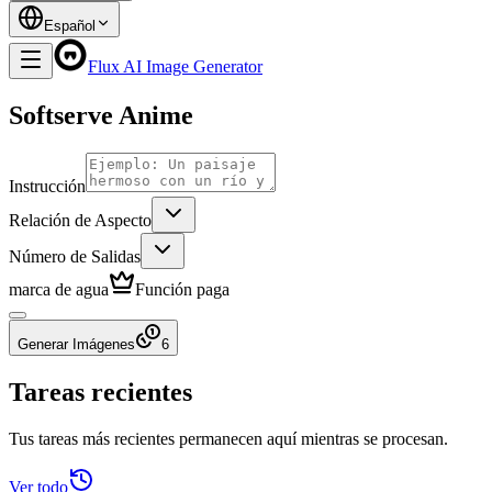
Español
Flux AI Image Generator
Softserve Anime
Instrucción
Relación de Aspecto
Número de Salidas
marca de agua
Función paga
Generar Imágenes
6
Tareas recientes
Tus tareas más recientes permanecen aquí mientras se procesan.
Ver todo