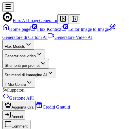
Flux AI Image
Generator
Home page
Flux Kontext
Editor Image to Image
Generatore di Cartoni AI
Generatore Video AI
Flux Models
Generazione video
Strumenti per prompt
Strumenti di immagine AI
Il Mio Centro
Sviluppatori
Gestione API
Crediti Gratuiti
Aggiorna Ora
Accedi
Commenti