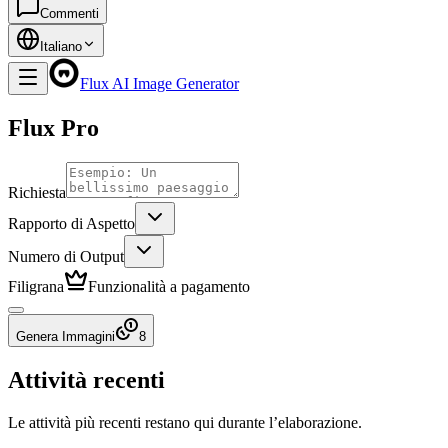
Commenti
Italiano
Flux AI Image Generator
Flux Pro
Richiesta
Rapporto di Aspetto
Numero di Output
Filigrana
Funzionalità a pagamento
Genera Immagini
8
Attività recenti
Le attività più recenti restano qui durante l’elaborazione.