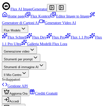
Flux AI Image
Generator
Home page
Flux Kontext
Editor Image to Image
Generatore di Cartoni AI
Generatore Video AI
Flux Models
Flux Schnell
Flux Dev
Flux Pro
Flux 1.1 Pro
Flux
1.1 Pro Ultra
Galleria Modelli Flux Lora
Generazione video
Strumenti per prompt
Strumenti di immagine AI
Il Mio Centro
Sviluppatori
Gestione API
Crediti Gratuiti
Aggiorna Ora
Accedi