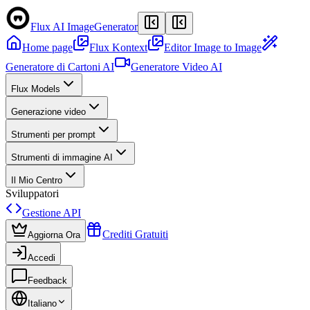
Flux AI Image
Generator
Home page
Flux Kontext
Editor Image to Image
Generatore di Cartoni AI
Generatore Video AI
Flux Models
Generazione video
Strumenti per prompt
Strumenti di immagine AI
Il Mio Centro
Sviluppatori
Gestione API
Crediti Gratuiti
Aggiorna Ora
Accedi
Feedback
Italiano