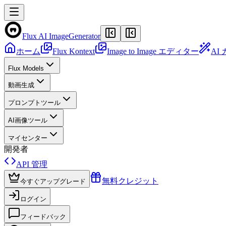
Flux AI Image
Generator
ホーム
Flux Kontext
Image to Image エディター
AI
Flux Models
動画生成
プロンプトツール
AI画像ツール
マイセンター
開発者
API 管理
無料クレジット
今すぐアップグレード
ログイン
フィードバック