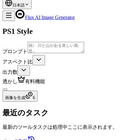
日本語
Flux AI Image Generator
PS1 Style
プロンプト
アスペクト比
出力数
透かし
有料機能
画像を生成
6
最近のタスク
最新のツールタスクは処理中ここに表示されます。