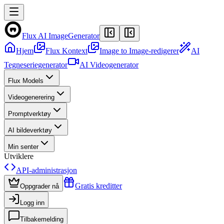
Flux AI Image
Generator
Hjem
Flux Kontext
Image to Image-redigerer
AI
Tegneseriegenerator
AI Videogenerator
Flux Models
Videogenerering
Promptverktøy
AI bildeverktøy
Min senter
Utviklere
API-administrasjon
Gratis kreditter
Oppgrader nå
Logg inn
Tilbakemelding