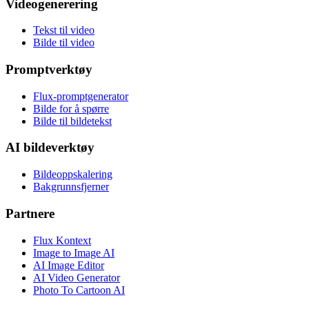
Videogenerering
Tekst til video
Bilde til video
Promptverktøy
Flux-promptgenerator
Bilde for å spørre
Bilde til bildetekst
AI bildeverktøy
Bildeoppskalering
Bakgrunnsfjerner
Partnere
Flux Kontext
Image to Image AI
AI Image Editor
AI Video Generator
Photo To Cartoon AI