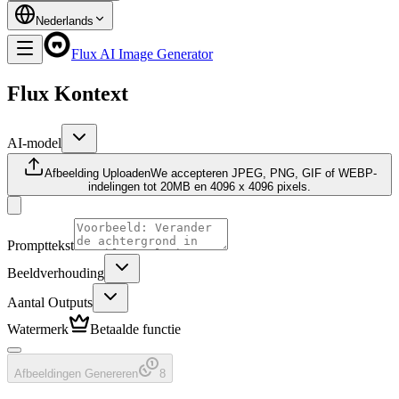
Nederlands
Flux AI Image Generator
Flux Kontext
AI-model
Afbeelding Uploaden
We accepteren JPEG, PNG, GIF of WEBP-
indelingen tot 20MB en 4096 x 4096 pixels.
Prompttekst
Beeldverhouding
Aantal Outputs
Watermerk
Betaalde functie
Afbeeldingen Genereren
8