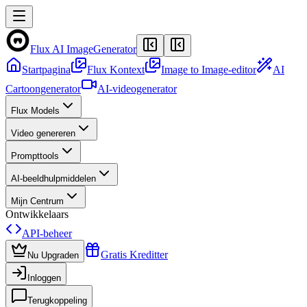
Flux AI Image
Generator
Startpagina
Flux Kontext
Image to Image-editor
AI
Cartoongenerator
AI-videogenerator
Flux Models
Video genereren
Prompttools
AI-beeldhulpmiddelen
Mijn Centrum
Ontwikkelaars
API-beheer
Gratis Kreditter
Nu Upgraden
Inloggen
Terugkoppeling