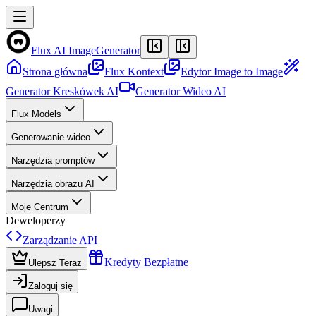
Flux AI Image
Generator
Strona główna
Flux Kontext
Edytor Image to Image
Generator Kreskówek AI
Generator Wideo AI
Flux Models
Generowanie wideo
Narzędzia promptów
Narzędzia obrazu AI
Moje Centrum
Deweloperzy
Zarządzanie API
Kredyty Bezpłatne
Ulepsz Teraz
Zaloguj się
Uwagi