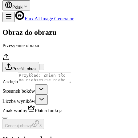
Polski
Flux AI Image Generator
Obraz do obrazu
Przesyłanie obrazu
Prześlij obraz
Zachęta
Stosunek boków
Liczba wyników
Znak wodny
Płatna funkcja
Generuj obrazy
8