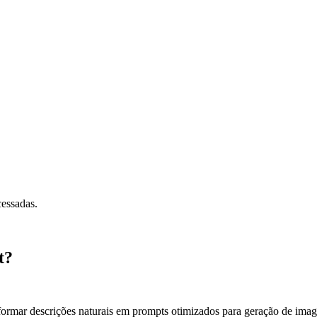
cessadas.
t?
formar descrições naturais em prompts otimizados para geração de ima