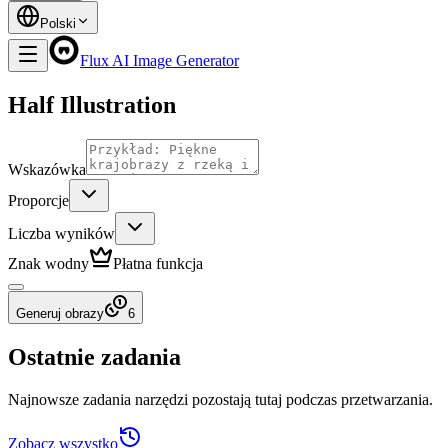
Polski
Flux AI Image Generator
Half Illustration
Wskazówka
Proporcje
Liczba wyników
Znak wodny
Płatna funkcja
Generuj obrazy
6
Ostatnie zadania
Najnowsze zadania narzędzi pozostają tutaj podczas przetwarzania.
Zobacz wszystko