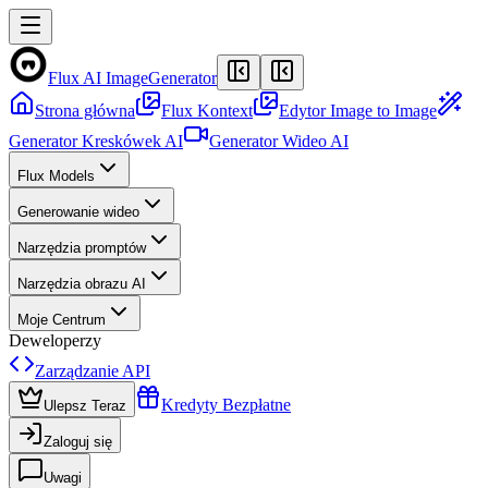
Flux AI Image
Generator
Strona główna
Flux Kontext
Edytor Image to Image
Generator Kreskówek AI
Generator Wideo AI
Flux Models
Generowanie wideo
Narzędzia promptów
Narzędzia obrazu AI
Moje Centrum
Deweloperzy
Zarządzanie API
Kredyty Bezpłatne
Ulepsz Teraz
Zaloguj się
Uwagi