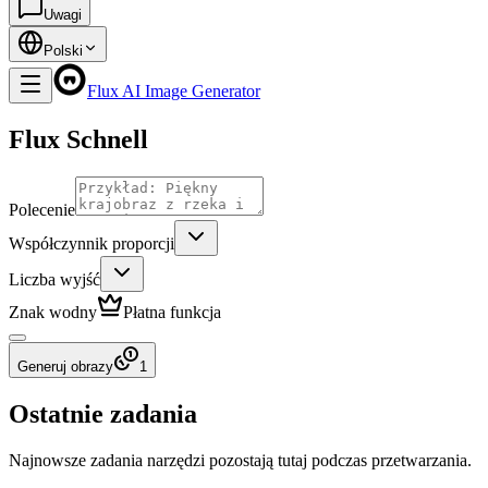
Uwagi
Polski
Flux AI Image Generator
Flux Schnell
Polecenie
Współczynnik proporcji
Liczba wyjść
Znak wodny
Płatna funkcja
Generuj obrazy
1
Ostatnie zadania
Najnowsze zadania narzędzi pozostają tutaj podczas przetwarzania.