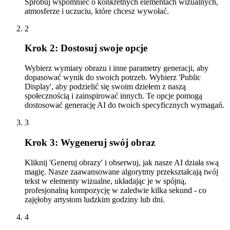
Spróbuj wspomnieć o konkretnych elementach wizualnych,
atmosferze i uczuciu, które chcesz wywołać.
2
Krok 2: Dostosuj swoje opcje
Wybierz wymiary obrazu i inne parametry generacji, aby
dopasować wynik do swoich potrzeb. Wybierz 'Public
Display', aby podzielić się swoim dziełem z naszą
społecznością i zainspirować innych. Te opcje pomogą
dostosować generację AI do twoich specyficznych wymagań.
3
Krok 3: Wygeneruj swój obraz
Kliknij 'Generuj obrazy' i obserwuj, jak nasze AI działa swą
magię. Nasze zaawansowane algorytmy przekształcają twój
tekst w elementy wizualne, układając je w spójną,
profesjonalną kompozycję w zaledwie kilka sekund - co
zajęłoby artystom ludzkim godziny lub dni.
4