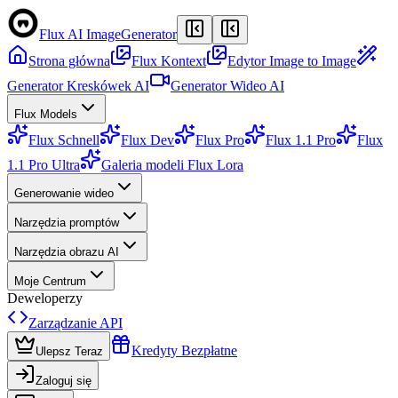
Flux AI Image
Generator
Strona główna
Flux Kontext
Edytor Image to Image
Generator Kreskówek AI
Generator Wideo AI
Flux Models
Flux Schnell
Flux Dev
Flux Pro
Flux 1.1 Pro
Flux
1.1 Pro Ultra
Galeria modeli Flux Lora
Generowanie wideo
Narzędzia promptów
Narzędzia obrazu AI
Moje Centrum
Deweloperzy
Zarządzanie API
Kredyty Bezpłatne
Ulepsz Teraz
Zaloguj się