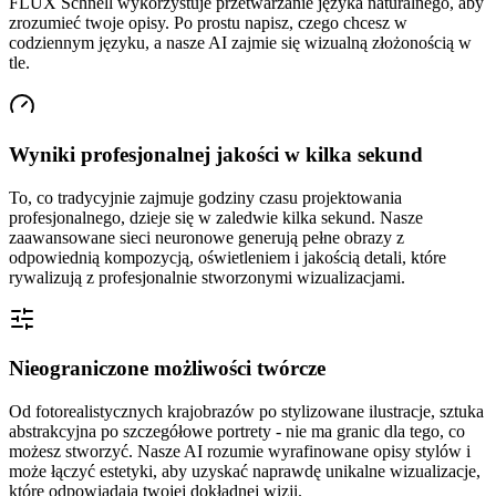
FLUX Schnell wykorzystuje przetwarzanie języka naturalnego, aby
zrozumieć twoje opisy. Po prostu napisz, czego chcesz w
codziennym języku, a nasze AI zajmie się wizualną złożonością w
tle.
Wyniki profesjonalnej jakości w kilka sekund
To, co tradycyjnie zajmuje godziny czasu projektowania
profesjonalnego, dzieje się w zaledwie kilka sekund. Nasze
zaawansowane sieci neuronowe generują pełne obrazy z
odpowiednią kompozycją, oświetleniem i jakością detali, które
rywalizują z profesjonalnie stworzonymi wizualizacjami.
Nieograniczone możliwości twórcze
Od fotorealistycznych krajobrazów po stylizowane ilustracje, sztuka
abstrakcyjna po szczegółowe portrety - nie ma granic dla tego, co
możesz stworzyć. Nasze AI rozumie wyrafinowane opisy stylów i
może łączyć estetyki, aby uzyskać naprawdę unikalne wizualizacje,
które odpowiadają twojej dokładnej wizji.