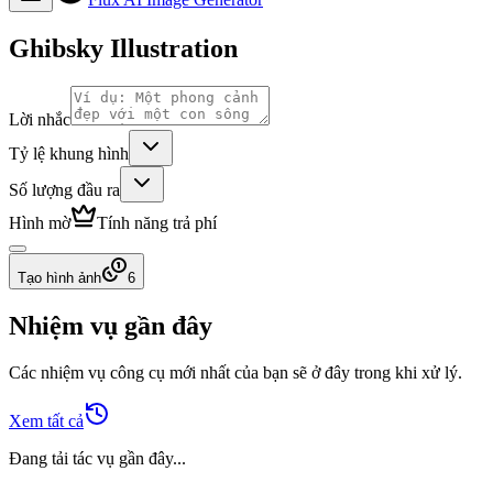
Ghibsky Illustration
Lời nhắc
Tỷ lệ khung hình
Số lượng đầu ra
Hình mờ
Tính năng trả phí
Tạo hình ảnh
6
Nhiệm vụ gần đây
Các nhiệm vụ công cụ mới nhất của bạn sẽ ở đây trong khi xử lý.
Xem tất cả
Đang tải tác vụ gần đây...