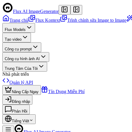
Flux AI Image
Generator
Trang chủ
Flux Kontext
Trình chỉnh sửa Image to Image
Flux Models
Tạo video
Công cụ prompt
Công cụ hình ảnh AI
Trung Tâm Của Tôi
Nhà phát triển
Quản lý API
Tín Dụng Miễn Phí
Nâng Cấp Ngay
Đăng nhập
Phản Hồi
Tiếng Việt
Flux AI Image Generator