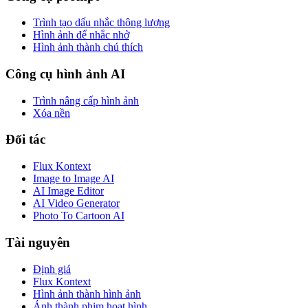
Trình tạo dấu nhắc thông lượng
Hình ảnh để nhắc nhở
Hình ảnh thành chú thích
Công cụ hình ảnh AI
Trình nâng cấp hình ảnh
Xóa nền
Đối tác
Flux Kontext
Image to Image AI
AI Image Editor
AI Video Generator
Photo To Cartoon AI
Tài nguyên
Định giá
Flux Kontext
Hình ảnh thành hình ảnh
Ảnh thành phim hoạt hình