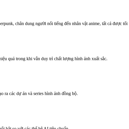
erpunk, chân dung người nổi tiếng đến nhân vật anime, tất cả được tối
iệu quả trong khi vẫn duy trì chất lượng hình ảnh xuất sắc.
o ra các dự án và series hình ảnh đồng bộ.
i bật so với các thế hệ AI tiêu chuẩn.