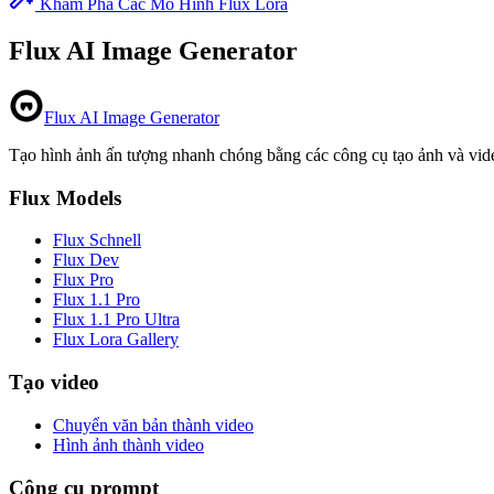
Khám Phá Các Mô Hình Flux Lora
Flux AI Image Generator
Flux AI Image Generator
Tạo hình ảnh ấn tượng nhanh chóng bằng các công cụ tạo ảnh và vide
Flux Models
Flux Schnell
Flux Dev
Flux Pro
Flux 1.1 Pro
Flux 1.1 Pro Ultra
Flux Lora Gallery
Tạo video
Chuyển văn bản thành video
Hình ảnh thành video
Công cụ prompt