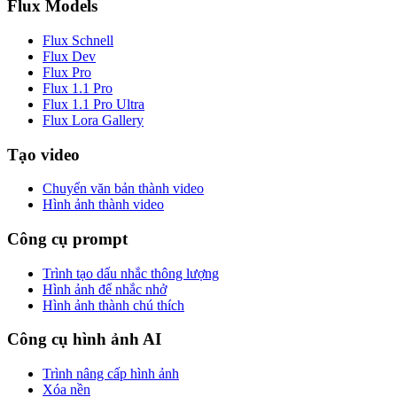
Flux Models
Flux Schnell
Flux Dev
Flux Pro
Flux 1.1 Pro
Flux 1.1 Pro Ultra
Flux Lora Gallery
Tạo video
Chuyển văn bản thành video
Hình ảnh thành video
Công cụ prompt
Trình tạo dấu nhắc thông lượng
Hình ảnh để nhắc nhở
Hình ảnh thành chú thích
Công cụ hình ảnh AI
Trình nâng cấp hình ảnh
Xóa nền