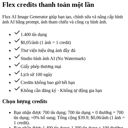
Flex credits thanh toán một lần
Flux AI Image Generator giúp bạn tạo, chỉnh sửa và nâng cấp hình
ảnh AI bằng prompt, ảnh tham chiếu và công cụ hình ảnh.
1.400 tín dụng
$0,05/ảnh (1 ảnh = 1 credit)
Thư viện hiệu ứng ảnh đầy đủ
Studio hình ảnh AI (No Watermark)
Giấy phép thương mại
Lịch sử 100 ngày
Credits không bao giờ hết hạn
Không cần đăng ký · Không tự động gia hạn
Chọn lượng credits
Bạn nhận được
700 tín dụng
;
700 tín dụng
+
0
thưởng
=
700
tín dụng
;
+0%
bổ sung
;
Tổng cộng
$
39.9
;
$0,06/ảnh (1 ảnh =
1 credit)
.
Bạn nhận được
1.400 tín dụng
;
1.300 tín dụng
+
100
thưởng