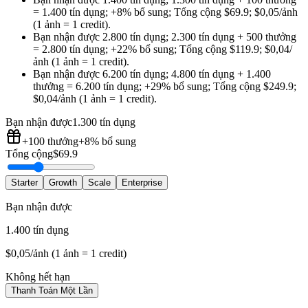
=
1.400 tín dụng
;
+8%
bổ sung
;
Tổng cộng
$
69.9
;
$0,05/ảnh
(1 ảnh = 1 credit)
.
Bạn nhận được
2.800 tín dụng
;
2.300 tín dụng
+
500
thưởng
=
2.800 tín dụng
;
+22%
bổ sung
;
Tổng cộng
$
119.9
;
$0,04/
ảnh (1 ảnh = 1 credit)
.
Bạn nhận được
6.200 tín dụng
;
4.800 tín dụng
+
1.400
thưởng
=
6.200 tín dụng
;
+29%
bổ sung
;
Tổng cộng
$
249.9
;
$0,04/ảnh (1 ảnh = 1 credit)
.
Bạn nhận được
1.300 tín dụng
+100
thưởng
+8%
bổ sung
Tổng cộng
$
69.9
Starter
Growth
Scale
Enterprise
Bạn nhận được
1.400 tín dụng
$0,05/ảnh (1 ảnh = 1 credit)
Không hết hạn
Thanh Toán Một Lần