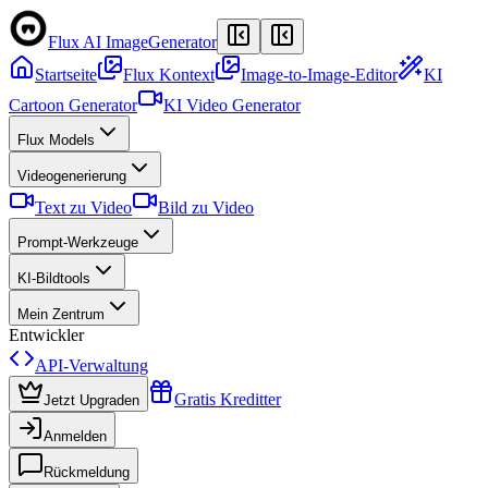
Flux AI Image
Generator
Startseite
Flux Kontext
Image-to-Image-Editor
KI
Cartoon Generator
KI Video Generator
Flux Models
Videogenerierung
Text zu Video
Bild zu Video
Prompt-Werkzeuge
KI-Bildtools
Mein Zentrum
Entwickler
API-Verwaltung
Gratis Kreditter
Jetzt Upgraden
Anmelden
Rückmeldung