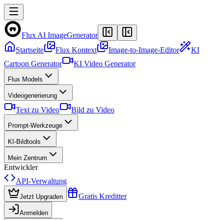
Flux AI Image
Generator
Startseite
Flux Kontext
Image-to-Image-Editor
KI
Cartoon Generator
KI Video Generator
Flux Models
Videogenerierung
Text zu Video
Bild zu Video
Prompt-Werkzeuge
KI-Bildtools
Mein Zentrum
Entwickler
API-Verwaltung
Gratis Kreditter
Jetzt Upgraden
Anmelden