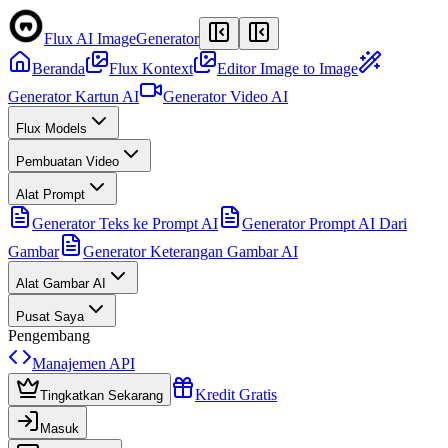
Flux AI Image
Generator
Beranda
Flux Kontext
Editor Image to Image
Generator Kartun AI
Generator Video AI
Flux Models
Pembuatan Video
Alat Prompt
Generator Teks ke Prompt AI
Generator Prompt AI Dari
Gambar
Generator Keterangan Gambar AI
Alat Gambar AI
Pusat Saya
Pengembang
Manajemen API
Kredit Gratis
Tingkatkan Sekarang
Masuk